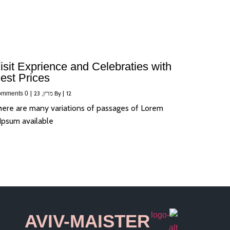
isit Exprience and Celebraties with
est Prices
12
|
By
מרץ, 23
|
0 Comments
here are many variations of passages of Lorem
Ipsum available,…
AVIV-MAISTER